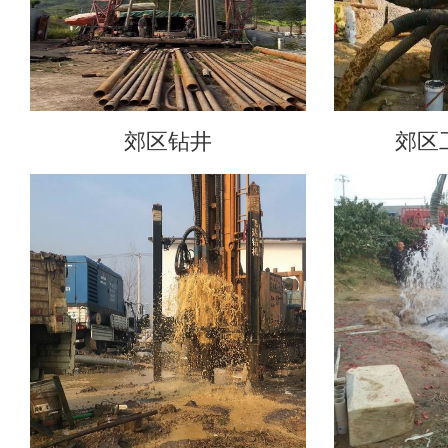
郊区钻井
郊区