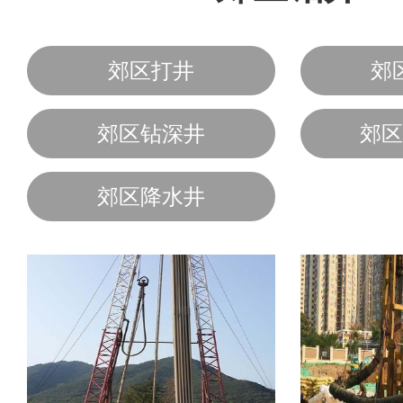
郊区打井
郊
郊区钻深井
郊区
郊区降水井