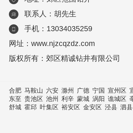
联系人：胡先生
手机：13034035259
网址：www.njzcqzdz.com
版权所有：郊区精诚钻井有限公司
合肥
马鞍山
六安
滁州
广德
宁国
宣州区
东至
贵池区
池州
利辛
蒙城
涡阳
谯城区
舒城
霍邱
叶集区
裕安区
金安区
泾县
泗县